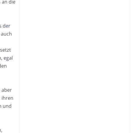
 an die
s der
 auch
setzt
, egal
den
, aber
 ihren
en und
,