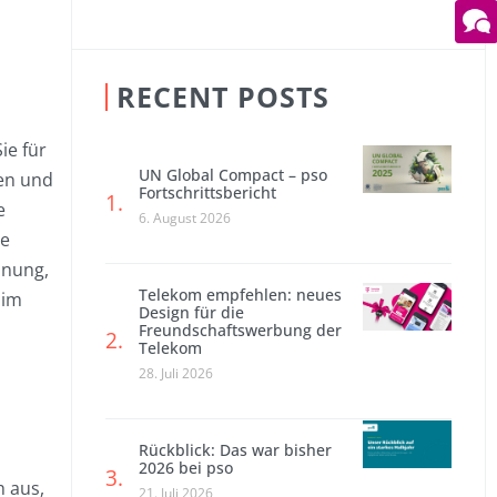
RECENT POSTS
ie für
UN Global Compact – pso
den und
Fortschrittsbericht
e
6. August 2026
le
anung,
Telekom empfehlen: neues
 im
Design für die
Freundschaftswerbung der
Telekom
28. Juli 2026
Rückblick: Das war bisher
2026 bei pso
h aus,
21. Juli 2026