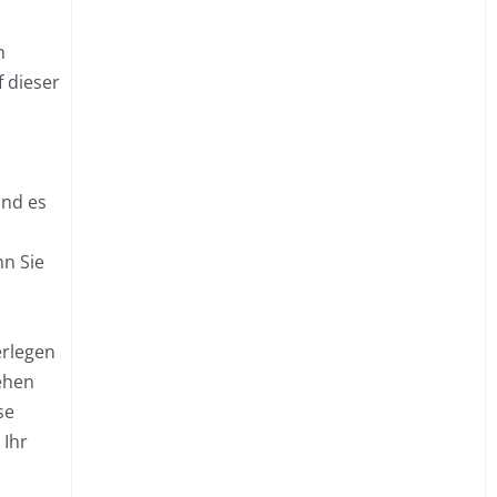
n
 dieser
ind es
n Sie
erlegen
ehen
se
 Ihr