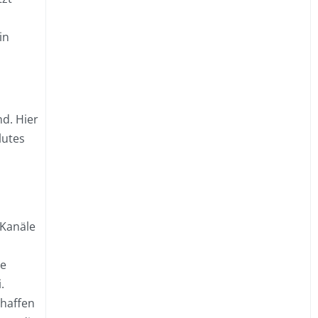
in
d. Hier
lutes
 Kanäle
ie
.
chaffen