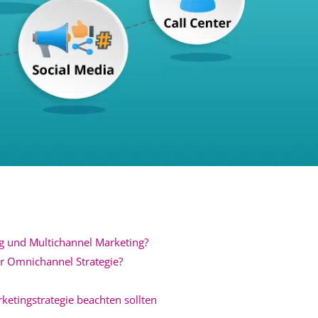
g und Multichannel Marketing?
er Omnichannel Strategie?
ketingstrategie beachten sollten