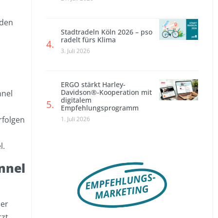
 den
Stadtradeln Köln 2026 – pso
radelt fürs Klima
3. Juli 2026
ERGO stärkt Harley-
Davidson®-Kooperation mit
nnel
digitalem
Empfehlungsprogramm
rfolgen
1. Juli 2026
l.
nnel
ner
tzt