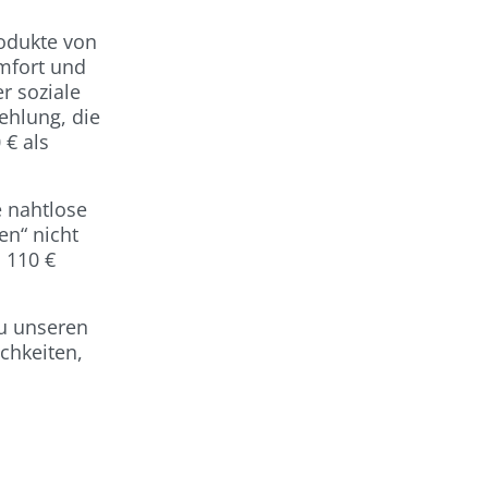
odukte von
mfort und
r soziale
ehlung, die
 € als
 nahtlose
en“ nicht
 110 €
zu unseren
chkeiten,