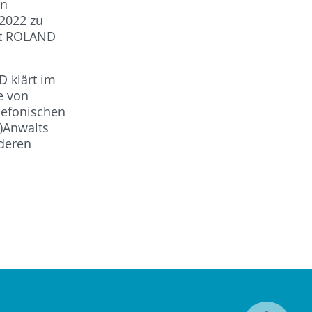
en
 2022 zu
rt ROLAND
D klärt im
e von
lefonischen
-)Anwalts
nderen