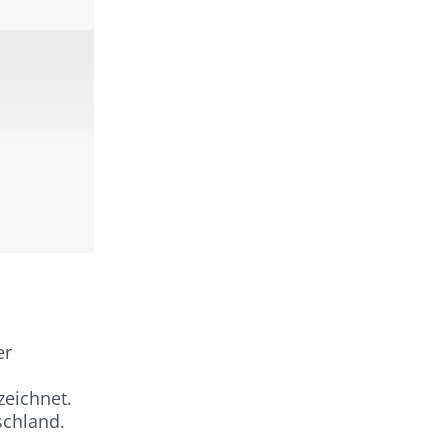
er
zeichnet.
schland.