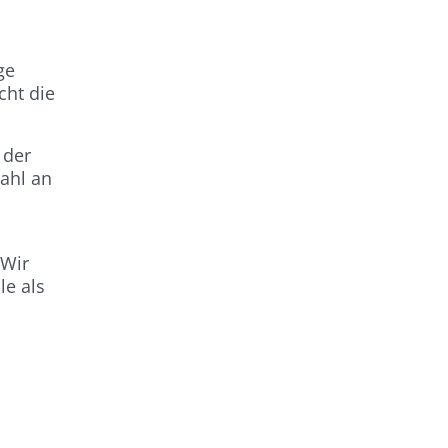
ge
cht die
 der
ahl an
 Wir
le als