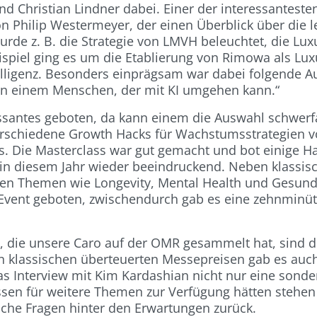
 Christian Lindner dabei. Einer der interessanteste
on Philip Westermeyer, der einen Überblick über die l
urde z. B. die Strategie von LMVH beleuchtet, die L
eispiel ging es um die Etablierung von Rimowa als Lu
telligenz. Besonders einprägsam war dabei folgende A
 von einem Menschen, der mit KI umgehen kann.“
ssantes geboten, da kann einem die Auswahl schwerfa
rschiedene Growth Hacks für Wachstumsstrategien vo
ls. Die Masterclass war gut gemacht und bot einige H
in diesem Jahr wieder beeindruckend. Neben klassis
hen Themen wie Longevity, Mental Health und Gesund
vent geboten, zwischendurch gab es eine zehnminüti
n, die unsere Caro auf der OMR gesammelt hat, sind 
n klassischen überteuerten Messepreisen gab es auc
s Interview mit Kim Kardashian nicht nur eine sonde
ssen für weitere Themen zur Verfügung hätten stehe
liche Fragen hinter den Erwartungen zurück.