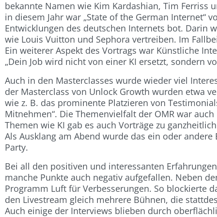
bekannte Namen wie Kim Kardashian, Tim Ferriss und
in diesem Jahr war „State of the German Internet“ v
Entwicklungen des deutschen Internets bot. Darin w
wie Louis Vuitton und Sephora vertreiben. Im Fallb
Ein weiterer Aspekt des Vortrags war Künstliche In
„Dein Job wird nicht von einer KI ersetzt, sondern
Auch in den Masterclasses wurde wieder viel Intere
der Masterclass von Unlock Growth wurden etwa ve
wie z. B. das prominente Platzieren von Testimonia
Mitnehmen“. Die Themenvielfalt der OMR war auch 
Themen wie KI gab es auch Vorträge zu ganzheitlic
Als Ausklang am Abend wurde das ein oder andere E
Party.
Bei all den positiven und interessanten Erfahrunge
manche Punkte auch negativ aufgefallen. Neben de
Programm Luft für Verbesserungen. So blockierte da
den Livestream gleich mehrere Bühnen, die stattde
Auch einige der Interviews blieben durch oberfläch