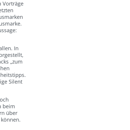
n Vorträge
etzten
uxusmarken
xusmarke.
ussage:
llen. In
rgestellt,
acks „zum
chen
heitstipps.
ge Silent
doch
h beim
rn über
n können.