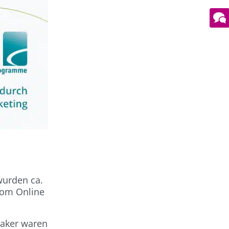
wurden ca.
 vom Online
eaker waren